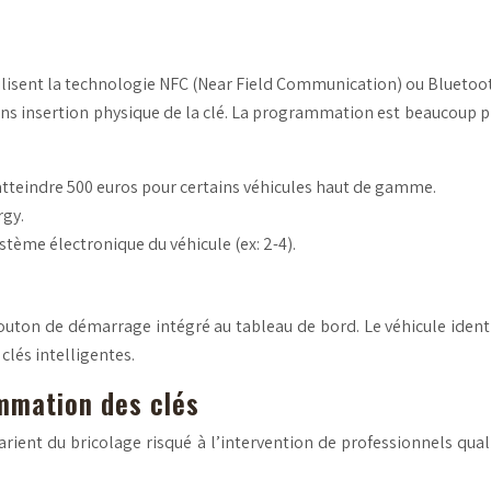
utilisent la technologie NFC (Near Field Communication) ou Blueto
ans insertion physique de la clé. La programmation est beaucoup pl
atteindre 500 euros pour certains véhicules haut de gamme.
rgy.
stème électronique du véhicule (ex: 2-4).
outon de démarrage intégré au tableau de bord. Le véhicule identif
clés intelligentes.
mmation des clés
nt du bricolage risqué à l’intervention de professionnels qualifi