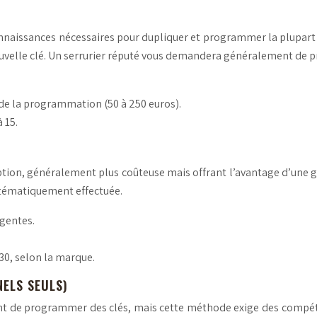
naissances nécessaires pour dupliquer et programmer la plupart des 
nouvelle clé. Un serrurier réputé vous demandera généralement de pré
é de la programmation (50 à 250 euros).
à 15.
tion, généralement plus coûteuse mais offrant l’avantage d’une ga
ystématiquement effectuée.
igentes.
 30, selon la marque.
NELS SEULS)
nt de programmer des clés, mais cette méthode exige des compé