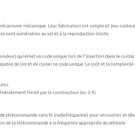
mécanisme mécanique. Leur fabrication est simple et peu coûteus
s sont vulnérables au vol et à la reproduction illicite.
ondeur) qui émet un code unique lors de l’insertion dans le contac
apable de lire et de cloner ce code unique. Le coût et la complexi
utes.
énéralement limité par le constructeur (ex: 3-4).
 télécommande sans fil (radiofréquence) pour verrouiller et déver
on de la télécommande à la fréquence appropriée du véhicule.