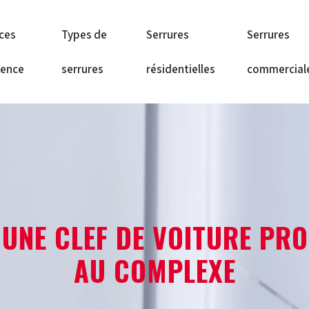
ices
Types de
Serrures
Serrures
gence
serrures
résidentielles
commercial
 UNE CLEF DE VOITURE PR
AU COMPLEXE