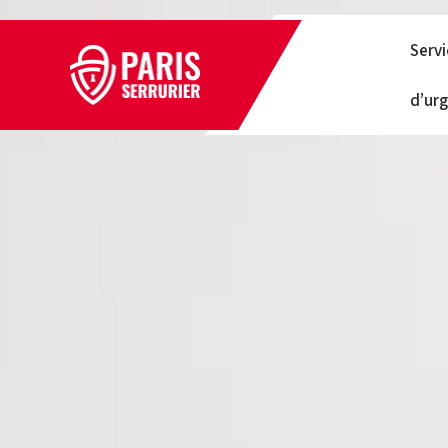
Serv
d’ur