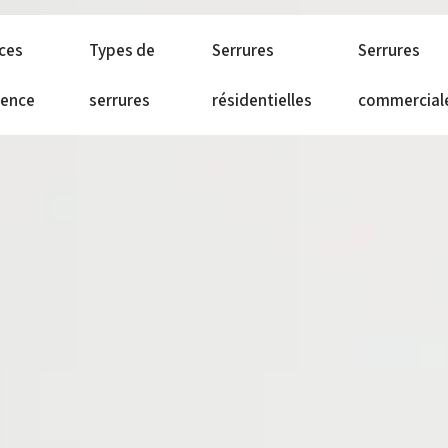
ices
Types de
Serrures
Serrures
gence
serrures
résidentielles
commercial