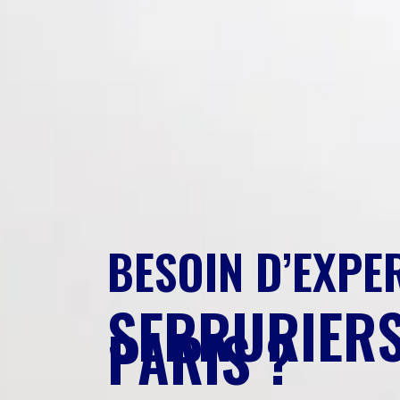
BESOIN D’EXPE
SERRURI
PARIS ?