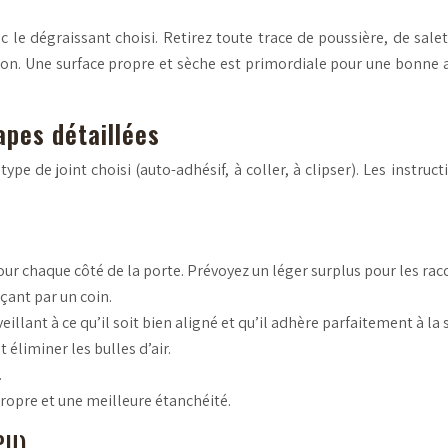
e dégraissant choisi. Retirez toute trace de poussière, de saleté
on. Une surface propre et sèche est primordiale pour une bonne a
tapes détaillées
ype de joint choisi (auto-adhésif, à coller, à clipser). Les instru
our chaque côté de la porte. Prévoyez un léger surplus pour les rac
çant par un coin.
illant à ce qu’il soit bien aligné et qu’il adhère parfaitement à la 
t éliminer les bulles d’air.
.
propre et une meilleure étanchéité.
 PU)