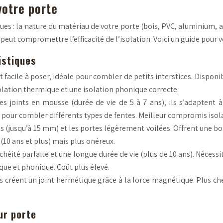
votre porte
ues : la nature du matériau de votre porte (bois, PVC, aluminium, a
ut compromettre l’efficacité de l’isolation. Voici un guide pour vou
istiques
facile à poser, idéale pour combler de petits interstices. Disponib
olation thermique et une isolation phonique correcte.
les joints en mousse (durée de vie de 5 à 7 ans), ils s’adapten
ls pour combler différents types de fentes. Meilleur compromis iso
ts (jusqu’à 15 mm) et les portes légèrement voilées. Offrent une b
(10 ans et plus) mais plus onéreux.
ité parfaite et une longue durée de vie (plus de 10 ans). Nécessite
que et phonique. Coût plus élevé.
ils créent un joint hermétique grâce à la force magnétique. Plus c
ur porte