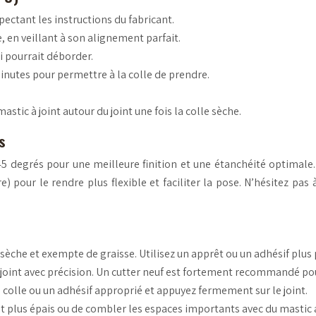
pectant les instructions du fabricant.
, en veillant à son alignement parfait.
ui pourrait déborder.
nutes pour permettre à la colle de prendre.
stic à joint autour du joint une fois la colle sèche.
s
 45 degrés pour une meilleure finition et une étanchéité optimale.
pour le rendre plus flexible et faciliter la pose. N’hésitez pas à 
, sèche et exempte de graisse. Utilisez un apprêt ou un adhésif plus 
le joint avec précision. Un cutter neuf est fortement recommandé po
e colle ou un adhésif approprié et appuyez fermement sur le joint.
oint plus épais ou de combler les espaces importants avec du mastic 