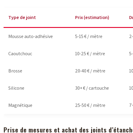
Type de joint
Prix (estimation)
D
Mousse auto-adhésive
5-15 € / mètre
2
Caoutchouc
10-25 € / mètre
5
Brosse
20-40 € / mètre
1
Silicone
30+ € / cartouche
1
Magnétique
25-50 € / mètre
7
Prise de mesures et achat des joints d’étanch