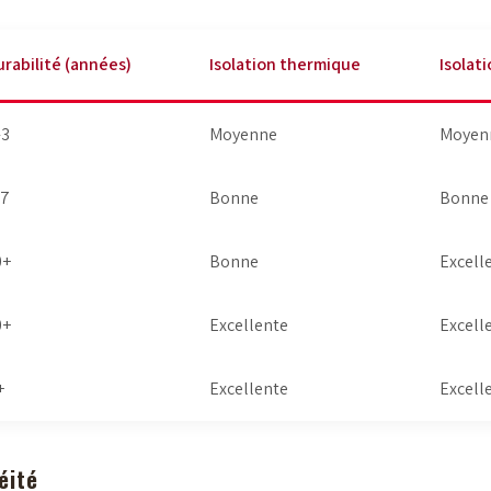
urabilité (années)
Isolation thermique
Isolat
-3
Moyenne
Moyen
-7
Bonne
Bonne
0+
Bonne
Excell
0+
Excellente
Excell
+
Excellente
Excell
éité