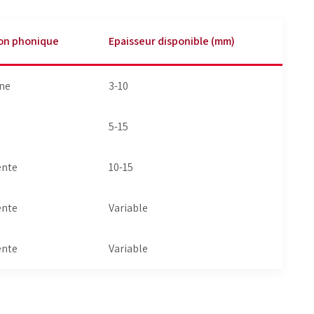
ion phonique
Epaisseur disponible (mm)
ne
3-10
5-15
ente
10-15
ente
Variable
ente
Variable