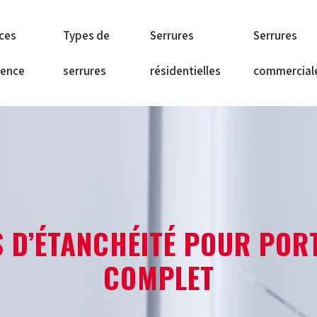
ices
Types de
Serrures
Serrures
gence
serrures
résidentielles
commercial
S D’ÉTANCHÉITÉ POUR PORT
COMPLET