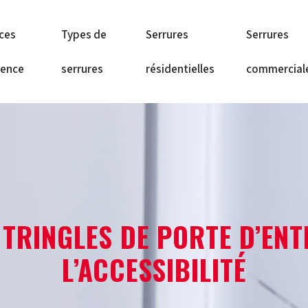
ices
Types de
Serrures
Serrures
gence
serrures
résidentielles
commercial
TRINGLES DE PORTE D’ENT
L’ACCESSIBILITÉ