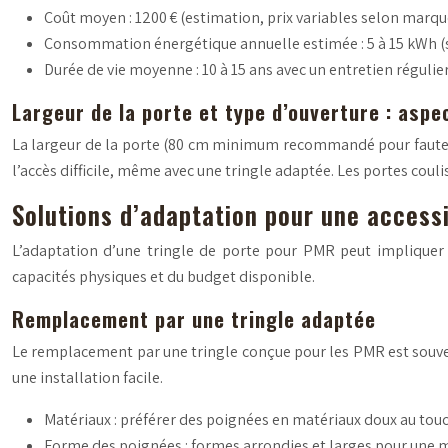
Coût moyen : 1200 € (estimation, prix variables selon marqu
Consommation énergétique annuelle estimée : 5 à 15 kWh (s
Durée de vie moyenne : 10 à 15 ans avec un entretien régulier
Largeur de la porte et type d’ouverture : asp
La largeur de la porte (80 cm minimum recommandé pour fauteuil 
l’accès difficile, même avec une tringle adaptée. Les portes cou
Solutions d’adaptation pour une accessi
L’adaptation d’une tringle de porte pour PMR peut impliquer
capacités physiques et du budget disponible.
Remplacement par une tringle adaptée
Le remplacement par une tringle conçue pour les PMR est souvent
une installation facile.
Matériaux : préférer des poignées en matériaux doux au tou
Forme des poignées : formes arrondies et larges pour une 