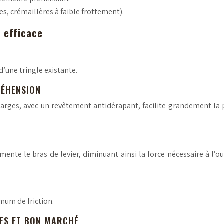
s, crémaillères à faible frottement).
 efficace
’une tringle existante.
RÉHENSION
rges, avec un revêtement antidérapant, facilite grandement la p
ente le bras de levier, diminuant ainsi la force nécessaire à l’o
imum de friction.
LES ET BON MARCHÉ