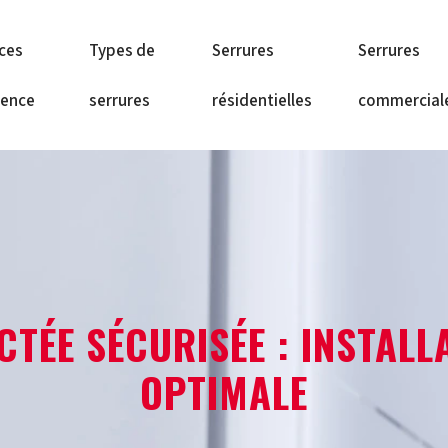
ices
Types de
Serrures
Serrures
gence
serrures
résidentielles
commercial
TÉE SÉCURISÉE : INSTALL
OPTIMALE