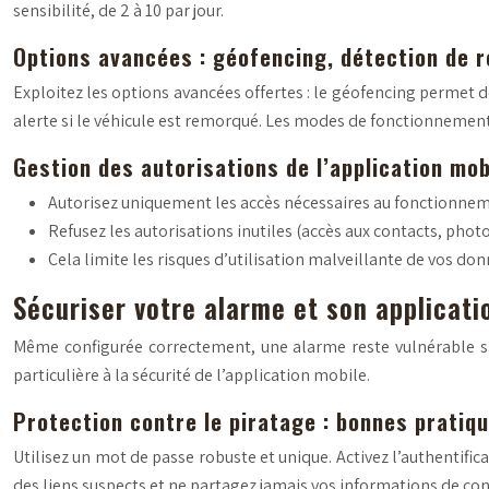
sensibilité, de 2 à 10 par jour.
Options avancées : géofencing, détection de
Exploitez les options avancées offertes : le géofencing permet d
alerte si le véhicule est remorqué. Les modes de fonctionnement 
Gestion des autorisations de l’application mob
Autorisez uniquement les accès nécessaires au fonctionnemen
Refusez les autorisations inutiles (accès aux contacts, photo
Cela limite les risques d’utilisation malveillante de vos do
Sécuriser votre alarme et son applicati
Même configurée correctement, une alarme reste vulnérable s
particulière à la sécurité de l’application mobile.
Protection contre le piratage : bonnes pratiq
Utilisez un mot de passe robuste et unique. Activez l’authentifica
des liens suspects et ne partagez jamais vos informations de co