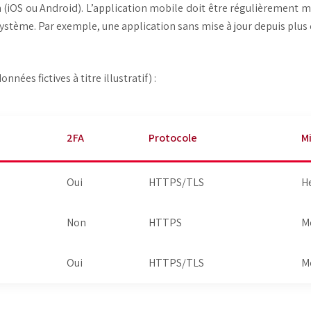
(iOS ou Android). L’application mobile doit être régulièrement mise
ystème. Par exemple, une application sans mise à jour depuis plus
ées fictives à titre illustratif) :
2FA
Protocole
Mi
Oui
HTTPS/TLS
H
Non
HTTPS
M
Oui
HTTPS/TLS
M