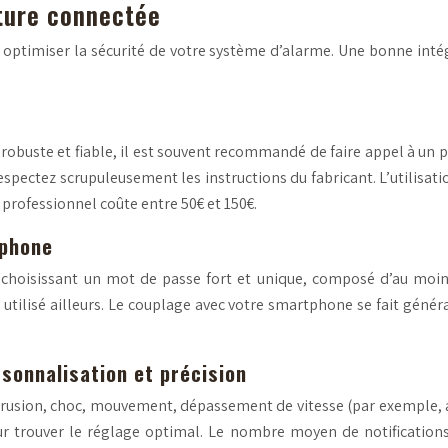
iture connectée
ur optimiser la sécurité de votre système d’alarme. Une bonne in
n robuste et fiable, il est souvent recommandé de faire appel à u
Respectez scrupuleusement les instructions du fabricant. L’utilisat
professionnel coûte entre 50€ et 150€.
tphone
 choisissant un mot de passe fort et unique, composé d’au moins 
utilisé ailleurs. Le couplage avec votre smartphone se fait généra
rsonnalisation et précision
intrusion, choc, mouvement, dépassement de vitesse (par exemple, a
our trouver le réglage optimal. Le nombre moyen de notifications