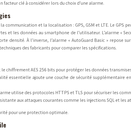
 facteur clé à considérer lors du choix d’une alarme.
gies
la communication et la localisation : GPS, GSM et LTE. Le GPS pe
rtes et les données au smartphone de l’utilisateur. L’alarme « Sec
rte densité. À l’inverse, l’alarme « AutoGuard Basic » repose s
 techniques des fabricants pour comparer les spécifications.
nt le chiffrement AES 256 bits pour protéger les données transmise
alité essentielle ajoute une couche de sécurité supplémentaire e
’alarme utilise des protocoles HTTPS et TLS pour sécuriser les com
sistante aux attaques courantes comme les injections SQL et les at
urité pour une protection optimale.
ile