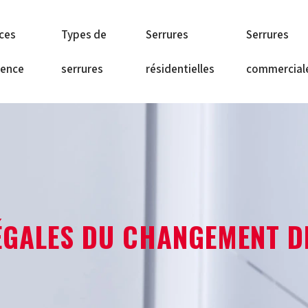
ices
Types de
Serrures
Serrures
gence
serrures
résidentielles
commercial
ÉGALES DU CHANGEMENT D