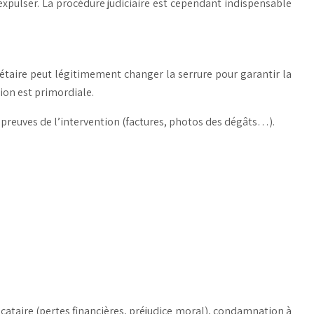
xpulser. La procédure judiciaire est cependant indispensable
iétaire peut légitimement changer la serrure pour garantir la
ntion est primordiale.
les preuves de l’intervention (factures, photos des dégâts…).
cataire (pertes financières, préjudice moral), condamnation à