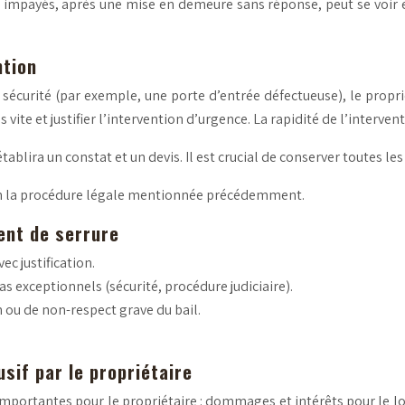
 impayés, après une mise en demeure sans réponse, peut se voir e
ntion
sécurité (par exemple, une porte d’entrée défectueuse), le propr
us vite et justifier l’intervention d’urgence. La rapidité de l’interve
 établira un constat et un devis. Il est crucial de conserver toutes 
selon la procédure légale mentionnée précédemment.
ent de serrure
ec justification.
s exceptionnels (sécurité, procédure judiciaire).
n ou de non-respect grave du bail.
if par le propriétaire
mportantes pour le propriétaire : dommages et intérêts pour le lo