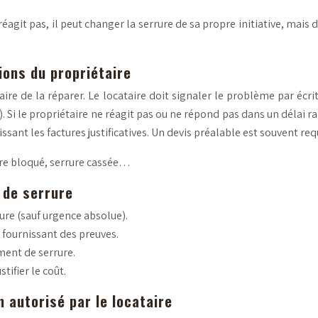
 réagit pas, il peut changer la serrure de sa propre initiative, mais
ons du propriétaire
ire de la réparer. Le locataire doit signaler le problème par écr
Si le propriétaire ne réagit pas ou ne répond pas dans un délai rai
t les factures justificatives. Un devis préalable est souvent requ
ndre bloqué, serrure cassée…
 de serrure
ure (sauf urgence absolue).
n fournissant des preuves.
ement de serrure.
tifier le coût.
autorisé par le locataire