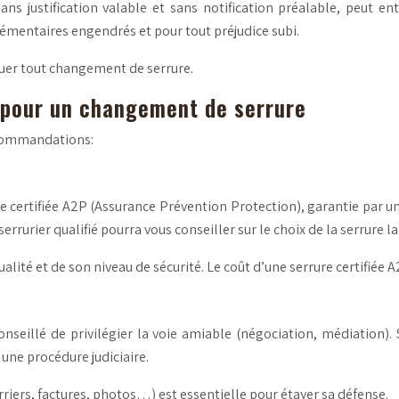
s justification valable et sans notification préalable, peut ent
émentaires engendrés et pour tout préjudice subi.
ctuer tout changement de serrure.
 pour un changement de serrure
recommandations:
re certifiée A2P (Assurance Prévention Protection), garantie par un 
serrurier qualifié pourra vous conseiller sur le choix de la serrure
alité et de son niveau de sécurité. Le coût d’une serrure certifiée
nseillé de privilégier la voie amiable (négociation, médiation). 
une procédure judiciaire.
riers, factures, photos…) est essentielle pour étayer sa défense.